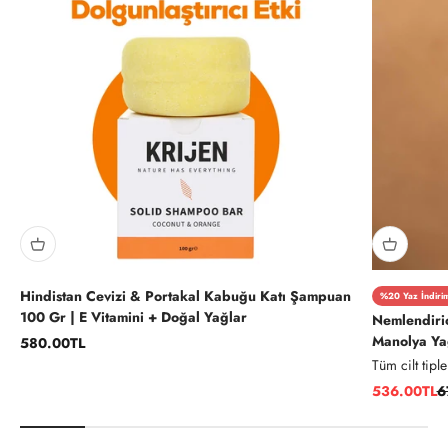
Hindistan Cevizi & Portakal Kabuğu Katı Şampuan
%20 Yaz İndirim
100 Gr | E Vitamini + Doğal Yağlar
Nemlendirici
Manolya Ya
İndirimli fiyat
580.00TL
Tüm cilt tiple
İndirimli fiy
N
536.00TL
6