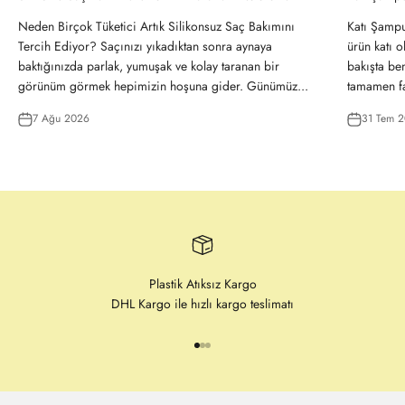
Neden Birçok Tüketici Artık Silikonsuz Saç Bakımını
Katı Şampu
Tercih Ediyor? Saçınızı yıkadıktan sonra aynaya
ürün katı o
baktığınızda parlak, yumuşak ve kolay taranan bir
bakışta be
görünüm görmek hepimizin hoşuna gider. Günümüz...
tamamen far
7 Ağu 2026
31 Tem 
Plastik Atıksız Kargo
DHL Kargo ile hızlı kargo teslimatı
1 ögesine git
2 ögesine git
3 ögesine git