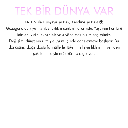
TEK BİR DÜNYA VAR
KRIJEN ile Dünyaya İyi Bak, Kendine İyi Bak! 🌍
Gezegene dair yol haritası artık insanların ellerinde. Yaşamın her türü
için en iyisini sunan bir yola yönelmek bizim seçimimiz.
Değişim, dünyanın ritmiyle uyum içinde dans etmeye başlıyor. Bu
dönüşüm; doğa dostu formüllerle, tüketim alışkanlıklarının yeniden
şekillenmesiyle mümkün hale geliyor.
%100 Biyo Çözünür Doğal İçerikler