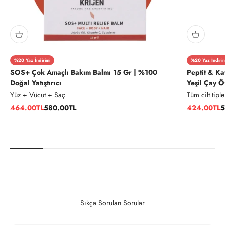
%20 Yaz İndirimi
%20 Yaz İndirim
SOS+ Çok Amaçlı Bakım Balmı 15 Gr | %100
Peptit & Ka
Doğal Yatıştırıcı
Yeşil Çay 
Yüz + Vücut + Saç
Tüm cilt tiple
İndirimli fiyat
Normal fiyat
İndirimli fiy
N
464.00TL
580.00TL
424.00TL
5
Sıkça Sorulan Sorular