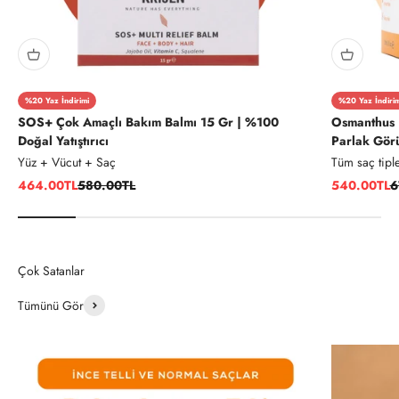
%20 Yaz İndirimi
%20 Yaz İndirim
SOS+ Çok Amaçlı Bakım Balmı 15 Gr | %100
Osmanthus B
Doğal Yatıştırıcı
Parlak Gör
Yüz + Vücut + Saç
Tüm saç tiple
İndirimli fiyat
Normal fiyat
İndirimli fiy
N
464.00TL
580.00TL
540.00TL
6
Tümünü Gör